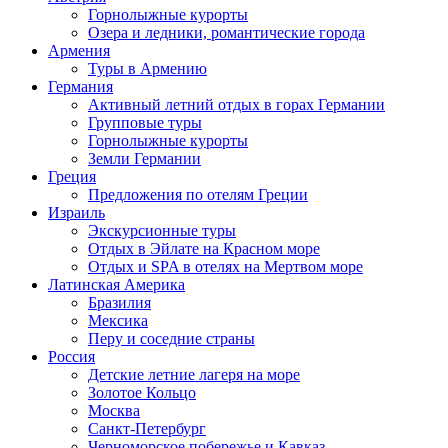
Горнолыжные курорты
Озера и ледники, романтические города
Армения
Туры в Армению
Германия
Активный летний отдых в горах Германии
Групповые туры
Горнолыжные курорты
Земли Германии
Греция
Предложения по отелям Греции
Израиль
Экскурсионные туры
Отдых в Эйлате на Красном море
Отдых и SPA в отелях на Мертвом море
Латинская Америка
Бразилия
Мексика
Перу и соседние страны
Россия
Детские летние лагеря на море
Золотое Кольцо
Москва
Санкт-Петербург
Черноморское побережье и Кавказ