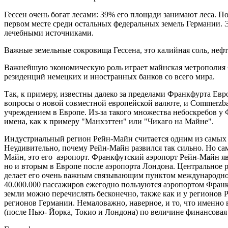
Гессен очень богат лесами: 39% его площади занимают леса. По
первом месте среди остальных федеральных земель Германии. Э
лечебными источниками.
Важные земельные сокровища Гессена, это калийная соль, нефть
Важнейшую экономическую роль играет майнская метрополия 
резиденций немецких и иностранных банков со всего мира.
Так, к примеру, известны далеко за пределами Франкфурта Е
вопросы о новой совместной европейской валюте, и Commerzba
учреждением в Европе. Из-за такого множества небоскребов у
имена, как к примеру "Манхэттен" или "Чикаго на Майне".
Индустриальный регион Рейн-Майн считается одним из самых
Неудивительно, почему Рейн-Майн развился так сильно. Но са
Майн, это его аэропорт. Франкфутский аэропорт Рейн-Майн яв
но и вторым в Европе после аэропорта Лондона. Центральное 
делает его очень важным связывающим пунктом международно
40.000.000 пассажиров ежегодно пользуются аэропортом Франк
земли можно перечислять бесконечно, также как и у регионов 
регионов Германии. Немаловажно, наверное, и то, что именно 
(после Нью- Йорка, Токио и Лондона) по величине финансовая