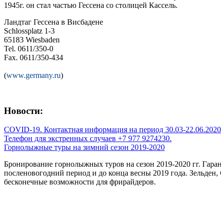
1945г. он стал частью Гессена со столицей Кассель.
Ландтаг Гессена в Висбадене
Schlossplatz 1-3
65183 Wiesbaden
Tel. 0611/350-0
Fax. 0611/350-434
(
www.germany.ru
)
Новости:
COVID-19. Контактная информация на период 30.03-22.06.2020 
Телефон для экстренных случаев +7 977 9274230.
Горнолыжные туры на зимний сезон 2019-2020
Бронирование горнолыжных туров на сезон 2019-2020 гг. Гар
посленовогодний период и до конца весны 2019 года. Зельден
бесконечные возможности для фрирайдеров.