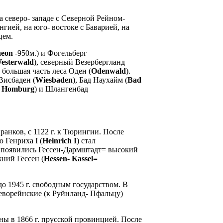
а северо- западе с Северной Рейном-
гией, на юго- востоке с Баварией, на
цем.
eon
-950м.) и Фогельберг
esterwald
), северный Везербергланд
и большая часть леса Оден (
Odenwald
).
Висбаден (
Wiesbaden
), Бад Наухайм (
Bad
 Homburg
) и Шлангенбад
анков, с 1122 г. к Тюрингии. После
 Генриха I (
Heinrich I
) стал
ие появились Гессен-Дармштадт= высокий
жний Гессен (
Hessen- Kassel=
до 1945 г. свободным государством. В
леворейнские (к Руйнланд- Пфальцу)
йны в 1866 г. прусской провинцией. После