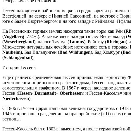
Географическое положение
Гессен находится в районе немецкого среднегорья и граничит н
Вестфалией, на севере с Нижней Саксонией, на востоке с Тюрин
юге с Баден-Вюртембергом и на юго-западе с Рейнланд- Пфаль
На Гессенских горных землях находятся такие горы как Рён (
Rh
(
Vogelberg
-774м.). А также здесь находятся лес Вестервальд (
W
(
Weserbergland
), на юге Таунус (
Taunus
), Рейнгау (
Rheingau
) 
Множество натуральных лечебных источников есть в городах: 
Nauheim
), Бад Вильдунген (
Bad Wildungen
), Бад Хомбург (
Bad
(
Schlangenbad
).
История Гессена
Еще с раннего средневековья Гессен принадлежал герцогству Фр
исчезновения тюрингского графского дома, Гессен под властью
самостоятельным графством. В 1567 г. через наследное делен
Гессен (
Hessen- Darmstadt= Oberhessen
) и Гессен-Кассель= ни
Niederhassen
).
C 1806 г. Гессен-Дармштадт был великим государством, с 1918 
1945 г. произошло разделение на праворейнские (к Гессену) и 
регионы.
Гессен-Кассель был с 1803г. наместием, а после германской во