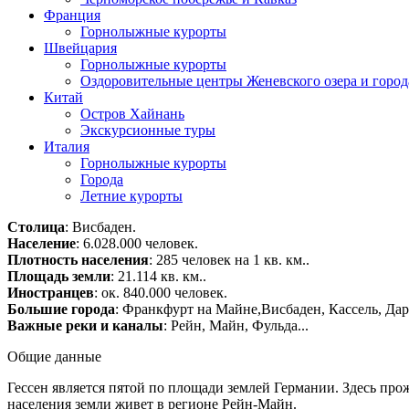
Франция
Горнолыжные курорты
Швейцария
Горнолыжные курорты
Оздоровительные центры Женевского озера и город
Китай
Остров Хайнань
Экскурсионные туры
Италия
Горнолыжные курорты
Города
Летние курорты
Столица
: Висбаден.
Население
: 6.028.000 человек.
Плотность населения
: 285 человек на 1 кв. км..
Площадь земли
: 21.114 кв. км..
Иностранцев
: ок. 840.000 человек.
Большие города
: Франкфурт на Майне,Висбаден, Кассель, Дар
Важные реки и каналы
: Рейн, Майн, Фульда...
Общие данные
Гессен является пятой по площади землей Германии. Здесь прож
населения земли живет в регионе Рейн-Майн.