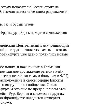
 этому показателю Гессен стоит на
та земля известна ее виноградниками и
, газ и бурый уголь.
Франкфурт. Здесь находится множество
вропейский Центральный Банк, решающий
nk, чье здание является самым высоким
 Франкфурта уже давно появились новые
 больших и важнейших в Германии.
мое главное достижение региона Рейн-
ляется не только самым большим в ФРГ,
расположение в самом сердце Европы
го воздушного сообщения. Около
фурт. И это еще не предел, плюсы этой
Рейн- Рур, Берлин и множества других
во Франкфурте находится четвертая
 биржа.